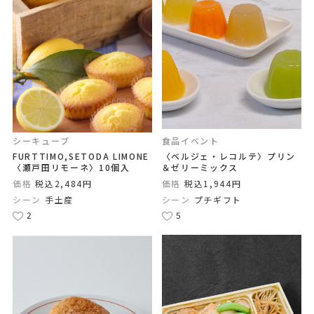
シーキューブ
食品イベント
FURTTIMO,SETODA LIMONE
〈ベルジェ・レコルテ〉プリン
〈瀬戸田リモーネ〉10個入
＆ゼリーミックス
価格
税込2,484円
価格
税込1,944円
シーン
手土産
シーン
プチギフト
2
5