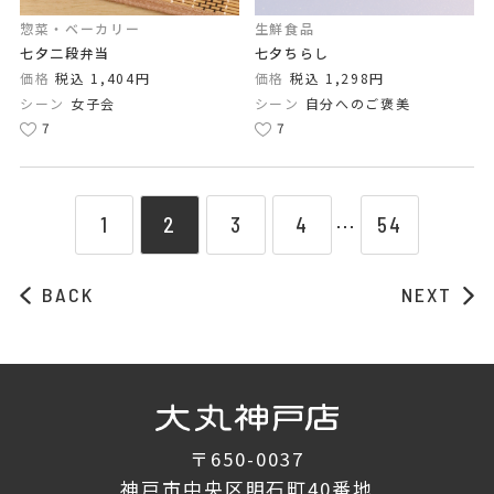
惣菜・ベーカリー
生鮮食品
七夕二段弁当
七夕ちらし
価格
税込 1,404円
価格
税込 1,298円
シーン
女子会
シーン
自分へのご褒美
7
7
1
2
3
4
54
⋯
BACK
NEXT
〒650-0037
神戸市中央区明石町40番地