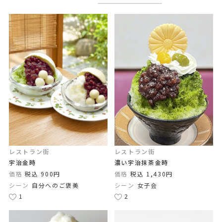
レストラン街
レストラン街
宇治金時
濃い宇治抹茶金時
価格
税込 900円
価格
税込 1,430円
シーン
自分へのご褒美
シーン
女子会
1
2