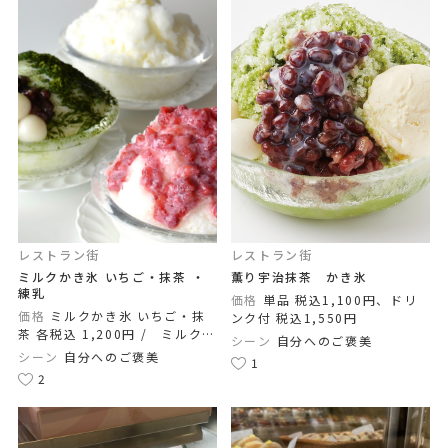
レストラン街
レストラン街
ミルクかき氷 いちご・抹茶 ・
薫り宇治抹茶 かき氷
練乳
価格
単品 税込1,100円、ドリ
価格
ミルクかき氷 いちご・抹
ンク付 税込1,550円
茶 各税込 1,200円 / ミルクか
シーン
自分へのご褒美
き氷 練乳 税込 1,000円
シーン
自分へのご褒美
1
2