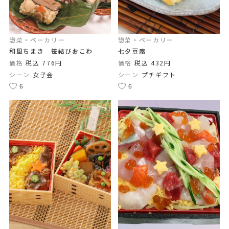
惣菜・ベーカリー
惣菜・ベーカリー
和風ちまき 笹結びおこわ
七夕豆腐
価格
税込 776円
価格
税込 432円
シーン
女子会
シーン
プチギフト
6
6