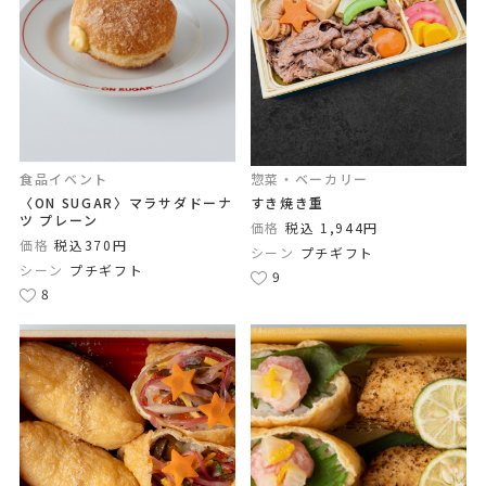
食品イベント
惣菜・ベーカリー
〈ON SUGAR〉マラサダドーナ
すき焼き重
ツ プレーン
価格
税込 1,944円
価格
税込370円
シーン
プチギフト
シーン
プチギフト
9
8