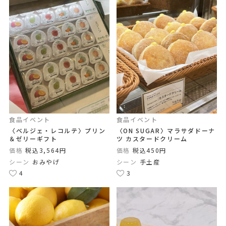
食品イベント
食品イベント
〈ベルジェ・レコルテ〉プリン
〈ON SUGAR〉マラサダドーナ
＆ゼリーギフト
ツ カスタードクリーム
価格
税込3,564円
価格
税込450円
シーン
おみやげ
シーン
手土産
4
3