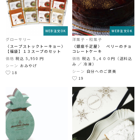
WEB注文OK
WEB注文OK
グローサリー
洋菓子・和菓子
〈スープストックトーキョー〉
〈銀座千疋屋〉 ベリーのチョ
【福袋】１３スープのセット
コレートケーキ
価格
税込 5,950 円
価格
税込 ５,４００円（送料込
み ／ 冷凍）
シーン
おみやげ
シーン
自分へのご褒美
18
19