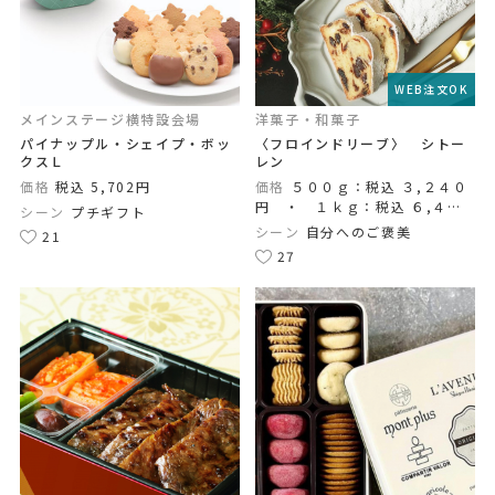
WEB注文OK
メインステージ横特設会場
洋菓子・和菓子
パイナップル・シェイプ・ボッ
〈フロインドリーブ〉 シトー
クスＬ
レン
価格
税込 5,702円
価格
５００ｇ：税込 ３,２４０
円 ・ １ｋｇ：税込 ６,４８
シーン
プチギフト
０円
シーン
自分へのご褒美
21
27