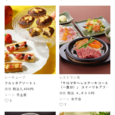
シーキューブ
レストラン街
フルッタアソート L
「サロマ牛ヘレステーキコース
（一食分）」 スイーツ＆アフタ
価格
税込5,400円
ーティー付
価格
税込 ４,９００円
シーン
手土産
シーン
女子会
3
7