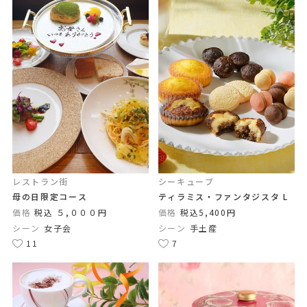
レストラン街
シーキューブ
母の日限定コース
ティラミス・ファンタジスタ L
価格
税込 ５,０００円
価格
税込5,400円
シーン
女子会
シーン
手土産
11
7