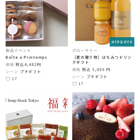
WEB注文OK
食品イベント
グローサリー
Boîte a Printemps
［夏の贈り物］はちみつドリン
クギフト
価格
税込4,482円
価格
税込 5,400 円
シーン
プチギフト
シーン
プチギフト
17
17