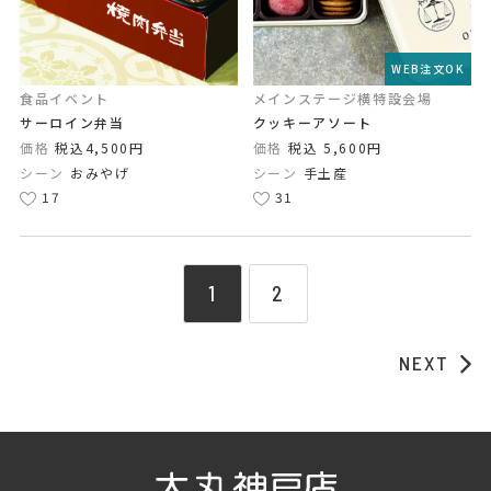
WEB注文OK
食品イベント
メインステージ横特設会場
サーロイン弁当
クッキーアソート
価格
税込4,500円
価格
税込 5,600円
シーン
おみやげ
シーン
手土産
17
31
1
2
NEXT