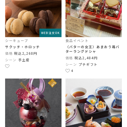
WEB注文OK
シーキューブ
食品イベント
サクッチ・ホロッチ
〈バターの女王〉あまおう苺バ
ターラングドシャ
価格
税込2,268円
価格
税込2,484円
シーン
手土産
シーン
プチギフト
4