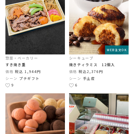
WEB注文OK
惣菜・ベーカリー
シーキューブ
すき焼き重
焼きティラミス 12個入
価格
税込 1,944円
価格
税込2,376円
シーン
プチギフト
シーン
手土産
9
6