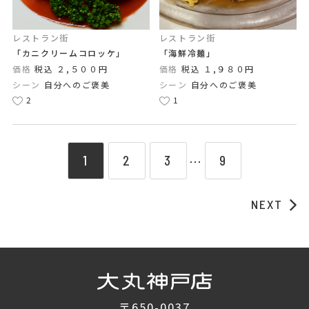
レストラン街
レストラン街
「カニクリームコロッケ」
「海鮮冷麺」
価格
税込 ２,５００円
価格
税込 １,９８０円
シーン
自分へのご褒美
シーン
自分へのご褒美
2
1
1
2
3
9
⋯
NEXT
〒650-0037