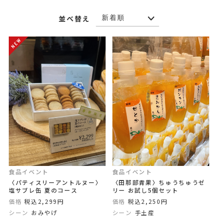
並べ替え
食品イベント
食品イベント
〈パティスリーアントルヌー〉
〈田那部青果〉ちゅうちゅうゼ
塩サブレ缶 夏のコース
リー お試し5個セット
価格
税込2,299円
価格
税込2,250円
シーン
おみやげ
シーン
手土産