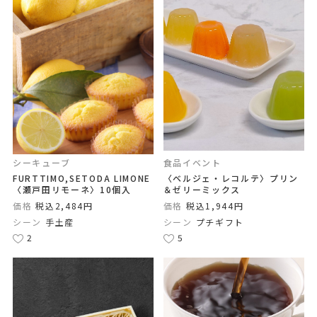
シーキューブ
食品イベント
FURTTIMO,SETODA LIMONE
〈ベルジェ・レコルテ〉プリン
〈瀬戸田リモーネ〉10個入
＆ゼリーミックス
価格
税込2,484円
価格
税込1,944円
シーン
手土産
シーン
プチギフト
2
5