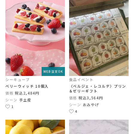
WEB注文OK
シーキューブ
食品イベント
ベリーウィッチ 10個入
〈ベルジェ・レコルテ〉プリン
＆ゼリーギフト
価格
税込2,484円
価格
税込3,564円
シーン
手土産
シーン
おみやげ
1
4