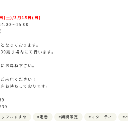
日(土)/3月
15日(日)
14:00〜15:00
組）
先となっております。
39売り場内にて行います。
フにお尋ね下さい。
にご来店ください！
来店お待ちしております。
39
839
タッフおすすめ
定番
期間限定
マタニティ