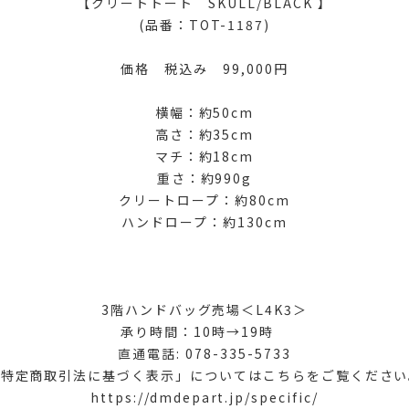
【クリートトート SKULL/BLACK 】
(品番：TOT-1187)
価格 税込み 99,000円
横幅：約50cm
高さ：約35cm
マチ：約18cm
重さ：約990g
クリートロープ：約80cm
ハンドロープ：約130cm
3階ハンドバッグ売場＜L4K3＞
承り時間：10時→19時
直通電話: 078-335-5733
「特定商取引法に基づく表示」についてはこちらをご覧ください
https://dmdepart.jp/specific/