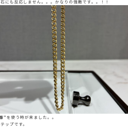
磁石にも反応しません。。。かなりの強敵です。。！！
器”
を使う時が来ました。。
ステップです。