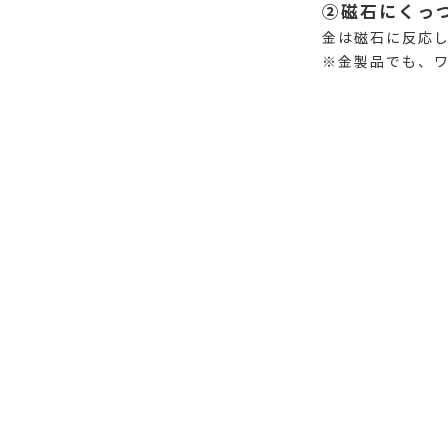
②磁石にくっ
金は磁石に反応
※金製品でも、