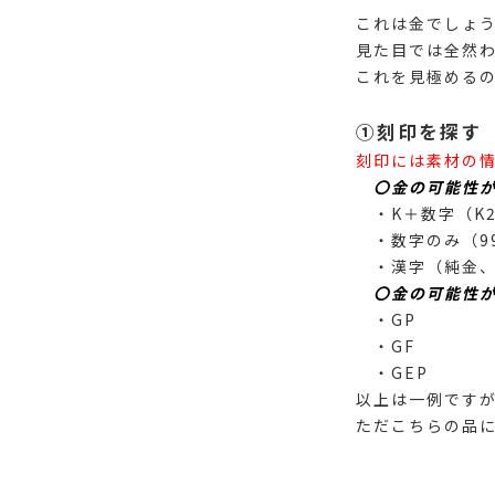
これは金でしょ
見た目では全然
これを見極めるの
①刻印を探す
刻印には素材の
〇金の可能性
・K＋数字（K24
・数字のみ（999
・漢字（純金、
〇金の可能性
・GP
・GF
・GEP
以上は一例です
ただこちらの品